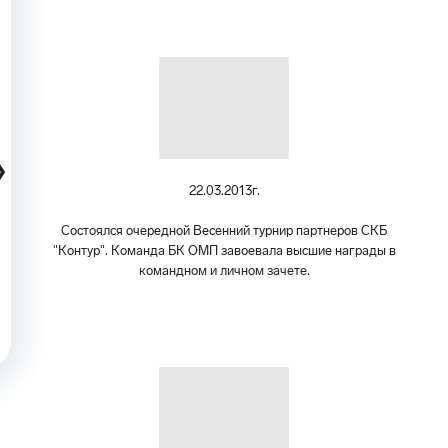
❮
22.03.2013г.
Состоялся очередной Весенний турнир партнеров СКБ
"Контур". Команда БК ОМП завоевала высшие награды в
командном и личном зачете.